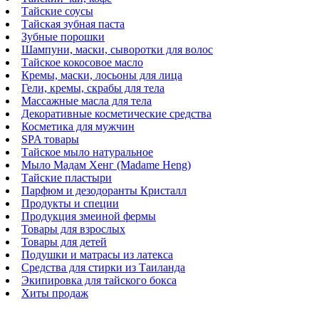
Тайские соусы
Тайская зубная паста
Зубные порошки
Шампуни, маски, сыворотки для волос
Тайское кокосовое масло
Кремы, маски, лосьоны для лица
Гели, кремы, скрабы для тела
Массажные масла для тела
Декоративные косметические средства
Косметика для мужчин
SPA товары
Тайское мыло натуральное
Мыло Мадам Хенг (Madame Heng)
Тайские пластыри
Парфюм и дезодоранты Кристалл
Продукты и специи
Продукция змеиной фермы
Товары для взрослых
Товары для детей
Подушки и матрасы из латекса
Средства для стирки из Таиланда
Экипировка для тайского бокса
Хиты продаж