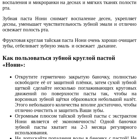
воспаления и микроранки на деснах и мягких тканях полости
рта.
Зубная паста Нони снимает воспаление десен, укрепляет
десны, уменьшает чувствительность зубной эмали и отлично
освежает полость рта.
Фруктовая круглая тайская паста Нони очень хорошо очищает
зубы, отбеливает зубную эмаль и освежает дыхание.
Как пользоваться зубной круглой пастой
«Нони»:
Открутите герметично закрытую баночку, полностью
освободите её от защитной плёнки, затем сухой зубной
щеткой сделайте несколько поглаживающих круговых
движений по поверхности пасты так, чтобы на
ворсинках зубной щётки образовался небольшой налёт.
Этого небольшого количества вполне достаточно, чтобы
отлично очистить и защитить Ваши зубы.
Огромным плюсом тайской зубной пасты с экстрактом
Нони является её экономичность! Одной баночки
зубной пасты хватает на 2-3 месяца регулярного
использования.
Не допускайте попадания воды в баночку с пастой! Не