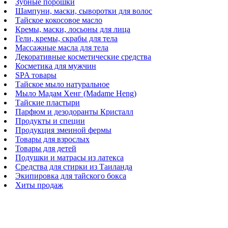
Зубные порошки
Шампуни, маски, сыворотки для волос
Тайское кокосовое масло
Кремы, маски, лосьоны для лица
Гели, кремы, скрабы для тела
Массажные масла для тела
Декоративные косметические средства
Косметика для мужчин
SPA товары
Тайское мыло натуральное
Мыло Мадам Хенг (Madame Heng)
Тайские пластыри
Парфюм и дезодоранты Кристалл
Продукты и специи
Продукция змеиной фермы
Товары для взрослых
Товары для детей
Подушки и матрасы из латекса
Средства для стирки из Таиланда
Экипировка для тайского бокса
Хиты продаж