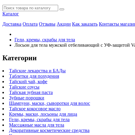
Каталог
Доставка
Оплата
Отзывы
Акции
Как заказать
Контакты магази
Гели, кремы, скрабы для тела
Лосьон для тела мужской отбеливающий с УФ-защитой Vas
Категории
Тайские лекарства и БАДы
Таблетки для похудения
Тайский чай, кофе
Тайские соусы
Тайская зубная паста
Зубные порошки
Шампуни, маски, сыворотки для волос
Тайское кокосовое масло
Кремы, маски, лосьоны для лица
Гели, кремы, скрабы для тела
Массажные масла для тела
Декоративные косметические средства