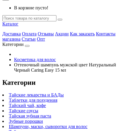
В корзине пусто!
Каталог
Доставка
Оплата
Отзывы
Акции
Как заказать
Контакты
магазина
Статьи
Опт
Категории
Косметика для волос
Оттеночный шампунь мужской цвет Натуральный
Черный Caring Easy 15 мл
Категории
Тайские лекарства и БАДы
Таблетки для похудения
Тайский чай, кофе
Тайские соусы
Тайская зубная паста
Зубные порошки
Шампуни, маски, сыворотки для волос