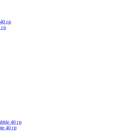
 гр
le 40 гр