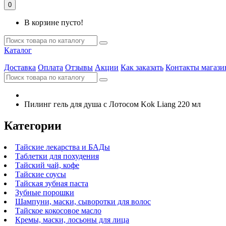
0
В корзине пусто!
Каталог
Доставка
Оплата
Отзывы
Акции
Как заказать
Контакты магази
Пилинг гель для душа с Лотосом Kok Liang 220 мл
Категории
Тайские лекарства и БАДы
Таблетки для похудения
Тайский чай, кофе
Тайские соусы
Тайская зубная паста
Зубные порошки
Шампуни, маски, сыворотки для волос
Тайское кокосовое масло
Кремы, маски, лосьоны для лица