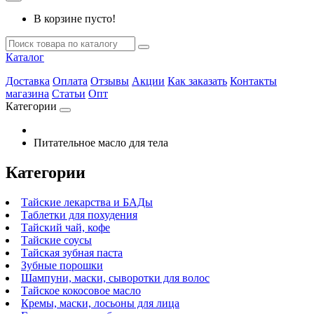
В корзине пусто!
Каталог
Доставка
Оплата
Отзывы
Акции
Как заказать
Контакты
магазина
Статьи
Опт
Категории
Питательное масло для тела
Категории
Тайские лекарства и БАДы
Таблетки для похудения
Тайский чай, кофе
Тайские соусы
Тайская зубная паста
Зубные порошки
Шампуни, маски, сыворотки для волос
Тайское кокосовое масло
Кремы, маски, лосьоны для лица