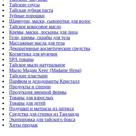
Тайские соусы
Тайская зубная паста
Зубные порошки
Шампуни, маски, сыворотки для волос
Тайское кокосовое масло
Кремы, маски, лосьоны для лица
Гели, кремы, скрабы для тела
Массажные масла для тела
Декоративные косметические средства
Косметика для мужчин
SPA товары
Тайское мыло натуральное
Мыло Мадам Хенг (Madame Heng)
Тайские пластыри
Парфюм и дезодоранты Кристалл
Продукты и специи
Продукция змеиной фермы
Товары для взрослых
Товары для детей
Подушки и матрасы из латекса
Средства для стирки из Таиланда
Экипировка для тайского бокса
Хиты продаж