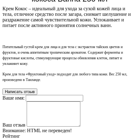
Крем Кокос – идеальный для ухода за сухой кожей лица и
тела, отличное средство после загара, снимает шелушение и
раздражение самой чувствительной кожи. Успокаивает и
питает после активного принятия солнечных ванн.
Питательный густой крем для лица и для тела с экстрактом тайских цветов и
фруктов, и очень аппетитным тропическим ароматом. С
одержит ферменты и
фруктовые кислоты, стимулирующие процессы обновления клеток, питает и
увлажняет кожу.
Крем для тела «Фруктовый уход» подходит для любого типа кожи. Вес 250 мл,
произведено в Таиланде.
Написать отзыв
Ваше имя:
Ваш отзыв
Внимание:
HTML не переведен!
Рейтинг