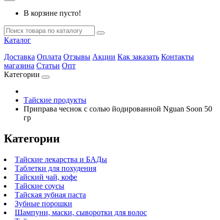
В корзине пусто!
Каталог
Доставка
Оплата
Отзывы
Акции
Как заказать
Контакты
магазина
Статьи
Опт
Категории
Тайские продукты
Приправа чеснок с солью йодированной Nguan Soon 50
гр
Категории
Тайские лекарства и БАДы
Таблетки для похудения
Тайский чай, кофе
Тайские соусы
Тайская зубная паста
Зубные порошки
Шампуни, маски, сыворотки для волос