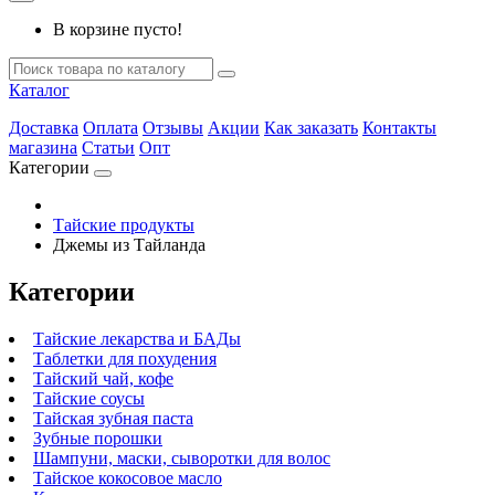
В корзине пусто!
Каталог
Доставка
Оплата
Отзывы
Акции
Как заказать
Контакты
магазина
Статьи
Опт
Категории
Тайские продукты
Джемы из Тайланда
Категории
Тайские лекарства и БАДы
Таблетки для похудения
Тайский чай, кофе
Тайские соусы
Тайская зубная паста
Зубные порошки
Шампуни, маски, сыворотки для волос
Тайское кокосовое масло