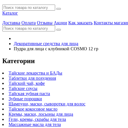
Каталог
Доставка
Оплата
Отзывы
Акции
Как заказать
Контакты магази
Декоративные средства для лица
Пудра для лица с клубникой COSMO 12 гр
Категории
Тайские лекарства и БАДы
Таблетки для похудения
Тайский чай, кофе
Тайские соусы
Тайская зубная паста
Зубные порошки
Шампуни, маски, сыворотки для волос
Тайское кокосовое масло
Кремы, маски, лосьоны для лица
Гели, кремы, скрабы для тела
Массажные масла для тела