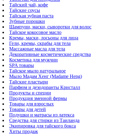
Тайский чай, кофе
Тайские соусы
Тайская зубная паста
Зубные порошки
Шампуни, маски, сыворотки для волос
Тайское кокосовое масло
Кремы, маски, лосьоны для лица
Гели, кремы, скрабы для тела
Массажные масла для тела
Декоративные косметические средства
Косметика для мужчин
SPA товары
Тайское мыло натуральное
Мыло Мадам Хенг (Madame Heng)
Тайские пластыри
Парфюм и дезодоранты Кристалл
Продукты и специи
Продукция змеиной фермы
Товары для взрослых
Товары для детей
Подушки и матрасы из латекса
Средства для стирки из Таиланда
Экипировка для тайского бокса
Хиты продаж