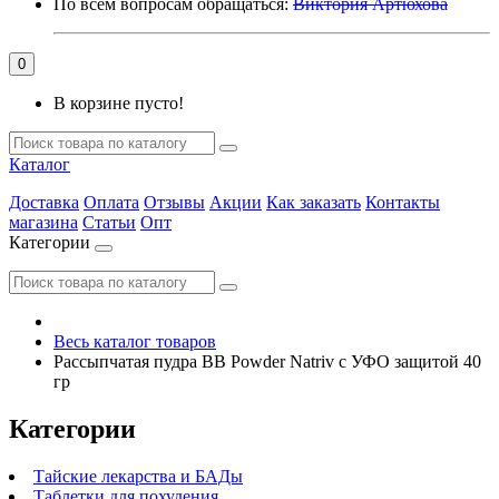
По всем вопросам обращаться:
Виктория Артюхова
0
В корзине пусто!
Каталог
Доставка
Оплата
Отзывы
Акции
Как заказать
Контакты
магазина
Статьи
Опт
Категории
Весь каталог товаров
Рассыпчатая пудра BB Powder Natriv с УФО защитой 40
гр
Категории
Тайские лекарства и БАДы
Таблетки для похудения