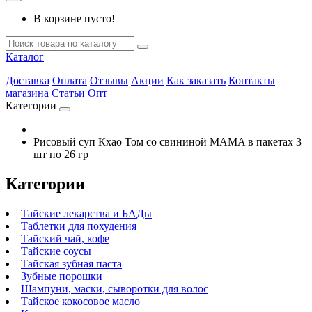
В корзине пусто!
Каталог
Доставка
Оплата
Отзывы
Акции
Как заказать
Контакты
магазина
Статьи
Опт
Категории
Рисовый суп Кхао Том со свининой MAMA в пакетах 3
шт по 26 гр
Категории
Тайские лекарства и БАДы
Таблетки для похудения
Тайский чай, кофе
Тайские соусы
Тайская зубная паста
Зубные порошки
Шампуни, маски, сыворотки для волос
Тайское кокосовое масло