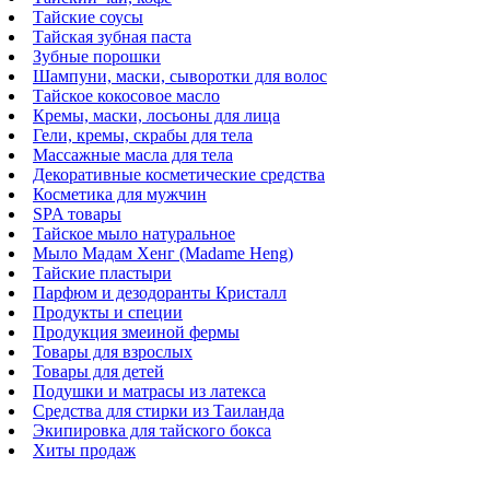
Тайские соусы
Тайская зубная паста
Зубные порошки
Шампуни, маски, сыворотки для волос
Тайское кокосовое масло
Кремы, маски, лосьоны для лица
Гели, кремы, скрабы для тела
Массажные масла для тела
Декоративные косметические средства
Косметика для мужчин
SPA товары
Тайское мыло натуральное
Мыло Мадам Хенг (Madame Heng)
Тайские пластыри
Парфюм и дезодоранты Кристалл
Продукты и специи
Продукция змеиной фермы
Товары для взрослых
Товары для детей
Подушки и матрасы из латекса
Средства для стирки из Таиланда
Экипировка для тайского бокса
Хиты продаж