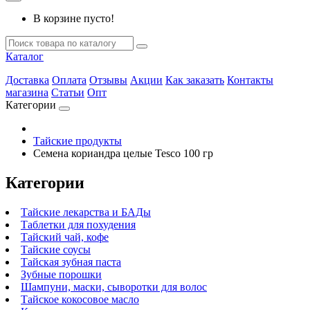
В корзине пусто!
Каталог
Доставка
Оплата
Отзывы
Акции
Как заказать
Контакты
магазина
Статьи
Опт
Категории
Тайские продукты
Семена кориандра целые Tesco 100 гр
Категории
Тайские лекарства и БАДы
Таблетки для похудения
Тайский чай, кофе
Тайские соусы
Тайская зубная паста
Зубные порошки
Шампуни, маски, сыворотки для волос
Тайское кокосовое масло