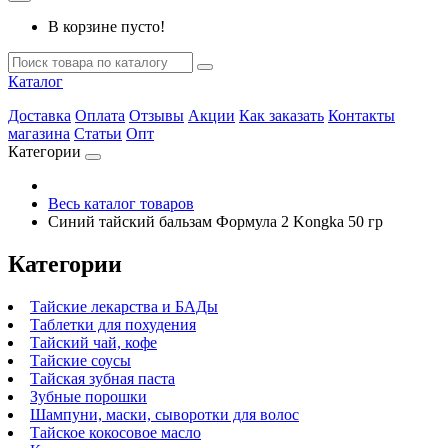
В корзине пусто!
Каталог
Доставка
Оплата
Отзывы
Акции
Как заказать
Контакты
магазина
Статьи
Опт
Категории
Весь каталог товаров
Синий тайский бальзам Формула 2 Kongka 50 гр
Категории
Тайские лекарства и БАДы
Таблетки для похудения
Тайский чай, кофе
Тайские соусы
Тайская зубная паста
Зубные порошки
Шампуни, маски, сыворотки для волос
Тайское кокосовое масло