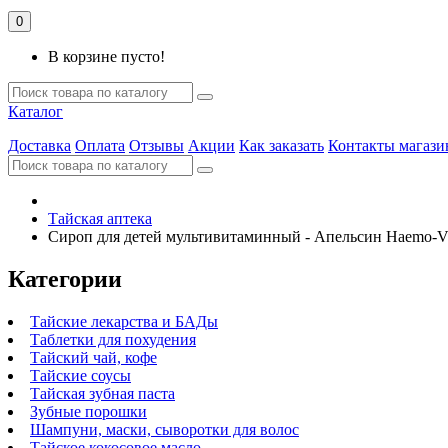
0
В корзине пусто!
Каталог
Доставка
Оплата
Отзывы
Акции
Как заказать
Контакты магази
Тайская аптека
Сироп для детей мультивитаминный - Апельсин Haemo-Vi
Категории
Тайские лекарства и БАДы
Таблетки для похудения
Тайский чай, кофе
Тайские соусы
Тайская зубная паста
Зубные порошки
Шампуни, маски, сыворотки для волос
Тайское кокосовое масло