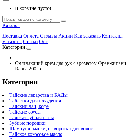
В корзине пусто!
Каталог
Доставка
Оплата
Отзывы
Акции
Как заказать
Контакты
магазина
Статьи
Опт
Категории
Смягчающий крем для рук с ароматом Франжипани
Banna 200гр
Категории
Тайские лекарства и БАДы
Таблетки для похудения
Тайский чай, кофе
Тайские соусы
Тайская зубная паста
Зубные порошки
Шампуни, маски, сыворотки для волос
Тайское кокосовое масло