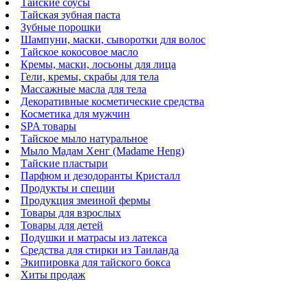
Тайские соусы
Тайская зубная паста
Зубные порошки
Шампуни, маски, сыворотки для волос
Тайское кокосовое масло
Кремы, маски, лосьоны для лица
Гели, кремы, скрабы для тела
Массажные масла для тела
Декоративные косметические средства
Косметика для мужчин
SPA товары
Тайское мыло натуральное
Мыло Мадам Хенг (Madame Heng)
Тайские пластыри
Парфюм и дезодоранты Кристалл
Продукты и специи
Продукция змеиной фермы
Товары для взрослых
Товары для детей
Подушки и матрасы из латекса
Средства для стирки из Таиланда
Экипировка для тайского бокса
Хиты продаж