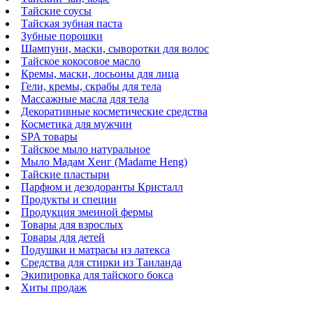
Тайские соусы
Тайская зубная паста
Зубные порошки
Шампуни, маски, сыворотки для волос
Тайское кокосовое масло
Кремы, маски, лосьоны для лица
Гели, кремы, скрабы для тела
Массажные масла для тела
Декоративные косметические средства
Косметика для мужчин
SPA товары
Тайское мыло натуральное
Мыло Мадам Хенг (Madame Heng)
Тайские пластыри
Парфюм и дезодоранты Кристалл
Продукты и специи
Продукция змеиной фермы
Товары для взрослых
Товары для детей
Подушки и матрасы из латекса
Средства для стирки из Таиланда
Экипировка для тайского бокса
Хиты продаж