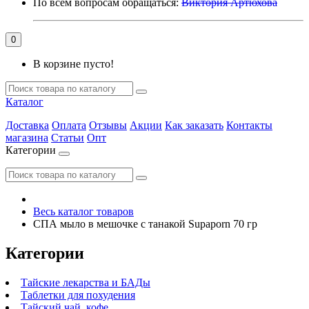
По всем вопросам обращаться:
Виктория Артюхова
0
В корзине пусто!
Каталог
Доставка
Оплата
Отзывы
Акции
Как заказать
Контакты
магазина
Статьи
Опт
Категории
Весь каталог товаров
СПА мыло в мешочке с танакой Supaporn 70 гр
Категории
Тайские лекарства и БАДы
Таблетки для похудения
Тайский чай, кофе