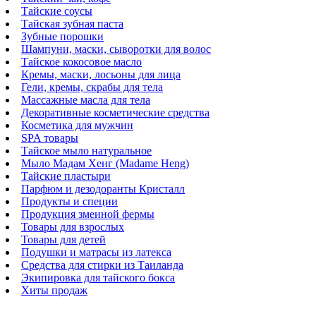
Тайские соусы
Тайская зубная паста
Зубные порошки
Шампуни, маски, сыворотки для волос
Тайское кокосовое масло
Кремы, маски, лосьоны для лица
Гели, кремы, скрабы для тела
Массажные масла для тела
Декоративные косметические средства
Косметика для мужчин
SPA товары
Тайское мыло натуральное
Мыло Мадам Хенг (Madame Heng)
Тайские пластыри
Парфюм и дезодоранты Кристалл
Продукты и специи
Продукция змеиной фермы
Товары для взрослых
Товары для детей
Подушки и матрасы из латекса
Средства для стирки из Таиланда
Экипировка для тайского бокса
Хиты продаж