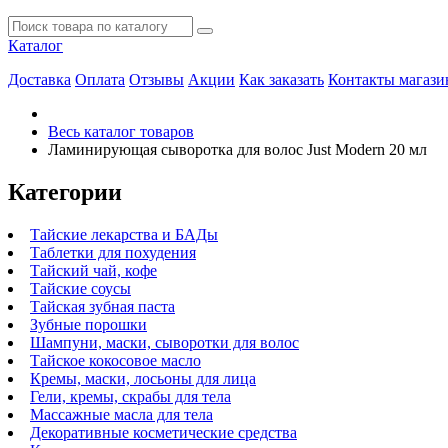
Каталог
Доставка
Оплата
Отзывы
Акции
Как заказать
Контакты магази
Весь каталог товаров
Ламинирующая сыворотка для волос Just Modern 20 мл
Категории
Тайские лекарства и БАДы
Таблетки для похудения
Тайский чай, кофе
Тайские соусы
Тайская зубная паста
Зубные порошки
Шампуни, маски, сыворотки для волос
Тайское кокосовое масло
Кремы, маски, лосьоны для лица
Гели, кремы, скрабы для тела
Массажные масла для тела
Декоративные косметические средства