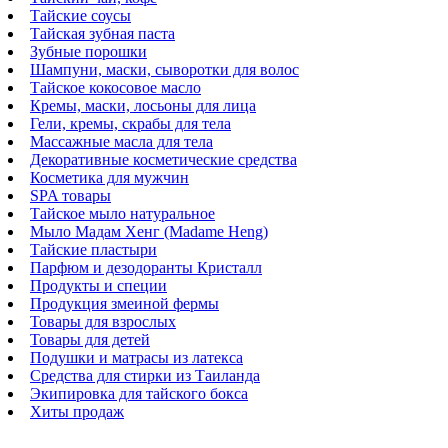
Тайские соусы
Тайская зубная паста
Зубные порошки
Шампуни, маски, сыворотки для волос
Тайское кокосовое масло
Кремы, маски, лосьоны для лица
Гели, кремы, скрабы для тела
Массажные масла для тела
Декоративные косметические средства
Косметика для мужчин
SPA товары
Тайское мыло натуральное
Мыло Мадам Хенг (Madame Heng)
Тайские пластыри
Парфюм и дезодоранты Кристалл
Продукты и специи
Продукция змеиной фермы
Товары для взрослых
Товары для детей
Подушки и матрасы из латекса
Средства для стирки из Таиланда
Экипировка для тайского бокса
Хиты продаж