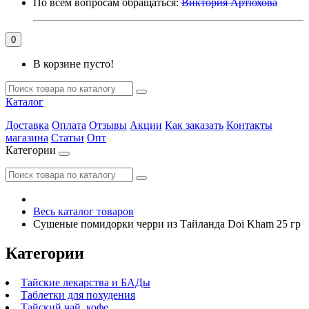
По всем вопросам обращаться:
Виктория Артюхова
0
В корзине пусто!
Каталог
Доставка
Оплата
Отзывы
Акции
Как заказать
Контакты
магазина
Статьи
Опт
Категории
Весь каталог товаров
Сушеные помидорки черри из Тайланда Doi Kham 25 гр
Категории
Тайские лекарства и БАДы
Таблетки для похудения
Тайский чай, кофе