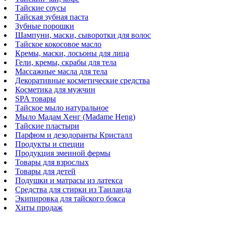
Тайские соусы
Тайская зубная паста
Зубные порошки
Шампуни, маски, сыворотки для волос
Тайское кокосовое масло
Кремы, маски, лосьоны для лица
Гели, кремы, скрабы для тела
Массажные масла для тела
Декоративные косметические средства
Косметика для мужчин
SPA товары
Тайское мыло натуральное
Мыло Мадам Хенг (Madame Heng)
Тайские пластыри
Парфюм и дезодоранты Кристалл
Продукты и специи
Продукция змеиной фермы
Товары для взрослых
Товары для детей
Подушки и матрасы из латекса
Средства для стирки из Таиланда
Экипировка для тайского бокса
Хиты продаж