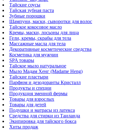
Тайские соусы
Тайская зубная паста
Зубные порошки
Шампуни, маски, сыворотки для волос
Тайское кокосовое масло
Кремы, маски, лосьоны для лица
Гели, кремы, скрабы для тела
Массажные масла для тела
Декоративные косметические средства
Косметика для мужчин
SPA товары
Тайское мыло натуральное
Мыло Мадам Хенг (Madame Heng)
Тайские пластыри
Парфюм и дезодоранты Кристалл
Продукты и специи
Продукция змеиной фермы
Товары для взрослых
Товары для детей
Подушки и матрасы из латекса
Средства для стирки из Таиланда
Экипировка для тайского бокса
Хиты продаж