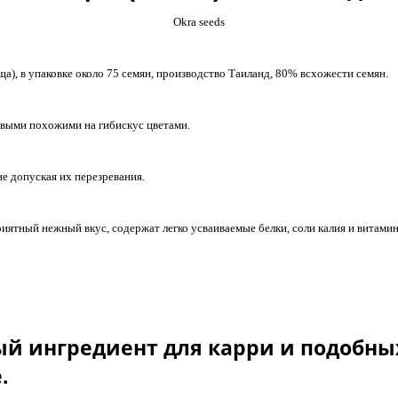
Okra seeds
ща), в упаковке около 75 семян, производство Таиланд, 80% всхожести семян.
сивыми похожими на гибискус цветами.
е допуская их перезревания.
ятный нежный вкус, содержат легко усваиваемые белки, соли калия и витамин
й ингредиент для карри и подобных
.