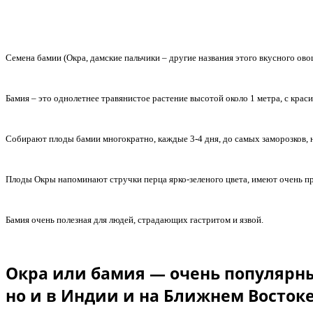
Семена бамии (Окра, дамские пальчики – другие названия этого вкусного ово
Бамия – это однолетнее травянистое растение высотой около 1 метра, с кра
Собирают плоды бамии многократно, каждые 3-4 дня, до самых заморозков, н
Плоды Окры напоминают стручки перца ярко-зеленого цвета, имеют очень при
Бамия очень полезная для людей, страдающих гастритом и язвой.
Окра или бамия — очень популярны
но и в Индии и на Ближнем Востоке