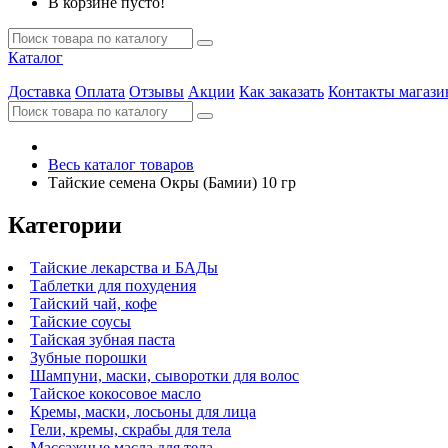
В корзине пусто!
Каталог
Доставка
Оплата
Отзывы
Акции
Как заказать
Контакты магази
Весь каталог товаров
Тайские семена Окры (Бамии) 10 гр
Категории
Тайские лекарства и БАДы
Таблетки для похудения
Тайский чай, кофе
Тайские соусы
Тайская зубная паста
Зубные порошки
Шампуни, маски, сыворотки для волос
Тайское кокосовое масло
Кремы, маски, лосьоны для лица
Гели, кремы, скрабы для тела
Массажные масла для тела