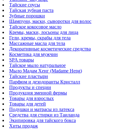
Тайские соусы
Тайская зубная паста
Зубные порошки
Шампуни, маски, сыворотки для волос
Тайское кокосовое масло
Кремы, маски, лосьоны для лица
Гели, кремы, скрабы для тела
Массажные масла для тела
Декоративные косметические средства
Косметика для мужчин
SPA товары
Тайское мыло натуральное
Мыло Мадам Хенг (Madame Heng)
Тайские пластыри
Парфюм и дезодоранты Кристалл
Продукты и специи
Продукция змеиной фермы
Товары для взрослых
Товары для детей
Подушки и матрасы из латекса
Средства для стирки из Таиланда
Экипировка для тайского бокса
Хиты продаж