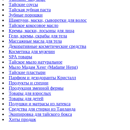
Тайские соусы
Тайская зубная паста
Зубные порошки
Шампуни, маски, сыворотки для волос
Тайское кокосовое масло
Кремы, маски, лосьоны для лица
Гели, кремы, скрабы для тела
Массажные масла для тела
Декоративные косметические средства
Косметика для мужчин
SPA товары
Тайское мыло натуральное
Мыло Мадам Хенг (Madame Heng)
Тайские пластыри
Парфюм и дезодоранты Кристалл
Продукты и специи
Продукция змеиной фермы
Товары для взрослых
Товары для детей
Подушки и матрасы из латекса
Средства для стирки из Таиланда
Экипировка для тайского бокса
Хиты продаж