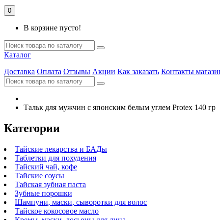
0
В корзине пусто!
Каталог
Доставка
Оплата
Отзывы
Акции
Как заказать
Контакты магази
Тальк для мужчин с японским белым углем Protex 140 гр
Категории
Тайские лекарства и БАДы
Таблетки для похудения
Тайский чай, кофе
Тайские соусы
Тайская зубная паста
Зубные порошки
Шампуни, маски, сыворотки для волос
Тайское кокосовое масло
Кремы, маски, лосьоны для лица