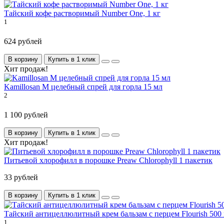
Тайский кофе растворимый Number One, 1 кг
1
624 рублей
В корзину
Купить в 1 клик
Хит продаж!
Kamillosan M целебный спрей для горла 15 мл
2
1 100 рублей
В корзину
Купить в 1 клик
Хит продаж!
Питьевой хлорофилл в порошке Preaw Chlorophyll 1 пакетик
33 рублей
В корзину
Купить в 1 клик
Тайский антицеллюлитный крем бальзам с перцем Flourish 500
1