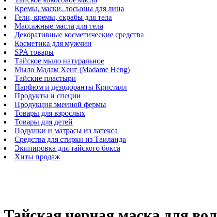
Кремы, маски, лосьоны для лица
Гели, кремы, скрабы для тела
Массажные масла для тела
Декоративные косметические средства
Косметика для мужчин
SPA товары
Тайское мыло натуральное
Мыло Мадам Хенг (Madame Heng)
Тайские пластыри
Парфюм и дезодоранты Кристалл
Продукты и специи
Продукция змеиной фермы
Товары для взрослых
Товары для детей
Подушки и матрасы из латекса
Средства для стирки из Таиланда
Экипировка для тайского бокса
Хиты продаж
Тайская черная маска для вол