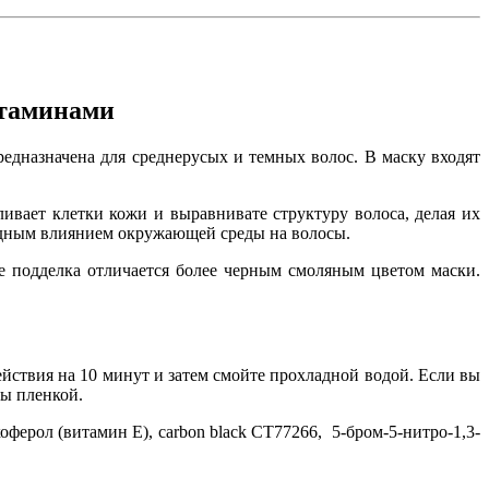
итаминами
редназначена для среднерусых и темных волос. В маску входят
ливает клетки кожи и выравнивате структуру волоса, делая их
едным влиянием окружающей среды на волосы.
е подделка отличается более черным смоляным цветом маски.
йствия на 10 минут и затем смойте прохладной водой. Если вы
сы пленкой.
оферол (витамин Е), carbon black CT77266, 5-бром-5-нитро-1,3-