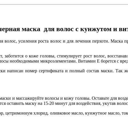
черная маска для волос с кунжутом и в
я волос, усиления роста волос и для лечения перхоти. Маска п
, заботится о коже головы, стимулирует рост волос, восстанав
олосы необходимыми микроэлементами. Витамин Е борется с вр
ки написан номер сертификата и полный состав маски. Так ж
ски и массажируйте волосы и кожу головы. Оставьте для возде
ся оставить маску на 15-20 минут для воздействия, укутав воло
тор, цетримониум хлорид, оливковое масло, кунжутное масло, ток