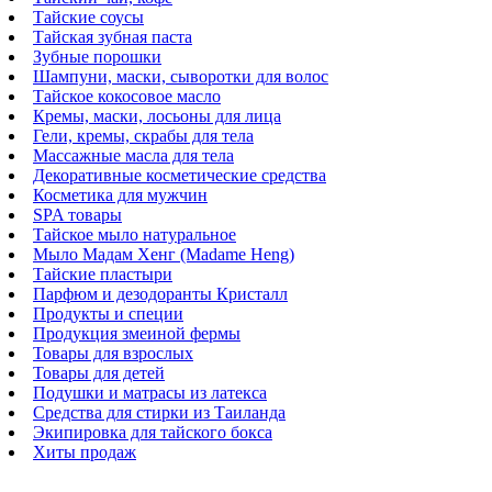
Тайские соусы
Тайская зубная паста
Зубные порошки
Шампуни, маски, сыворотки для волос
Тайское кокосовое масло
Кремы, маски, лосьоны для лица
Гели, кремы, скрабы для тела
Массажные масла для тела
Декоративные косметические средства
Косметика для мужчин
SPA товары
Тайское мыло натуральное
Мыло Мадам Хенг (Madame Heng)
Тайские пластыри
Парфюм и дезодоранты Кристалл
Продукты и специи
Продукция змеиной фермы
Товары для взрослых
Товары для детей
Подушки и матрасы из латекса
Средства для стирки из Таиланда
Экипировка для тайского бокса
Хиты продаж