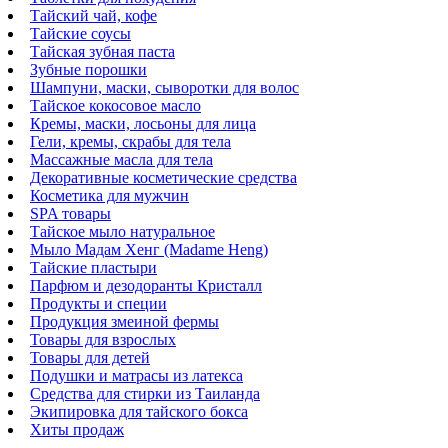
Тайский чай, кофе
Тайские соусы
Тайская зубная паста
Зубные порошки
Шампуни, маски, сыворотки для волос
Тайское кокосовое масло
Кремы, маски, лосьоны для лица
Гели, кремы, скрабы для тела
Массажные масла для тела
Декоративные косметические средства
Косметика для мужчин
SPA товары
Тайское мыло натуральное
Мыло Мадам Хенг (Madame Heng)
Тайские пластыри
Парфюм и дезодоранты Кристалл
Продукты и специи
Продукция змеиной фермы
Товары для взрослых
Товары для детей
Подушки и матрасы из латекса
Средства для стирки из Таиланда
Экипировка для тайского бокса
Хиты продаж