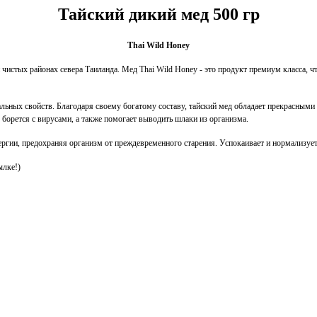
Тайский дикий мед 500 гр
Thai Wild Honey
 чистых районах севера Таиланда. Мед Thai Wild Honey - это продукт премиум класса,
альных свойств. Благодаря своему богатому составу, тайский мед обладает прекрасным
борется с вирусами, а также помогает выводить шлаки из организма.
гии, предохраняя организм от преждевременного старения. Успокаивает и нормализует 
ылке!)