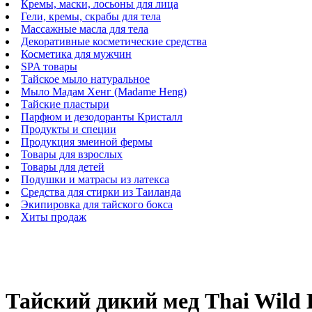
Кремы, маски, лосьоны для лица
Гели, кремы, скрабы для тела
Массажные масла для тела
Декоративные косметические средства
Косметика для мужчин
SPA товары
Тайское мыло натуральное
Мыло Мадам Хенг (Madame Heng)
Тайские пластыри
Парфюм и дезодоранты Кристалл
Продукты и специи
Продукция змеиной фермы
Товары для взрослых
Товары для детей
Подушки и матрасы из латекса
Средства для стирки из Таиланда
Экипировка для тайского бокса
Хиты продаж
Тайский дикий мед Thai Wild 