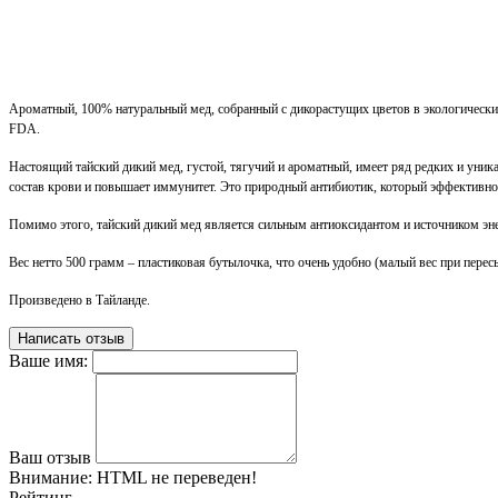
Ароматный, 100% натуральный мед, собранный с дикорастущих цветов в экологически
FDA.
Настоящий тайский дикий мед, густой, тягучий и ароматный, имеет ряд редких и уник
состав крови и повышает иммунитет. Это природный антибиотик, который эффективно 
Помимо этого, тайский дикий мед является сильным антиоксидантом и источником энер
Вес нетто 500 грамм – пластиковая бутылочка, что очень удобно (малый вес при перес
Произведено в Тайланде.
Написать отзыв
Ваше имя:
Ваш отзыв
Внимание:
HTML не переведен!
Рейтинг