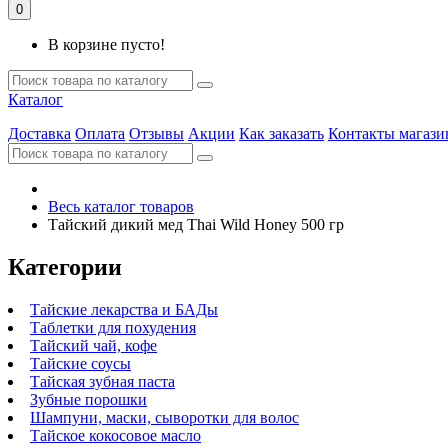
0
В корзине пусто!
Каталог
Доставка
Оплата
Отзывы
Акции
Как заказать
Контакты магази
Весь каталог товаров
Тайский дикий мед Thai Wild Honey 500 гр
Категории
Тайские лекарства и БАДы
Таблетки для похудения
Тайский чай, кофе
Тайские соусы
Тайская зубная паста
Зубные порошки
Шампуни, маски, сыворотки для волос
Тайское кокосовое масло