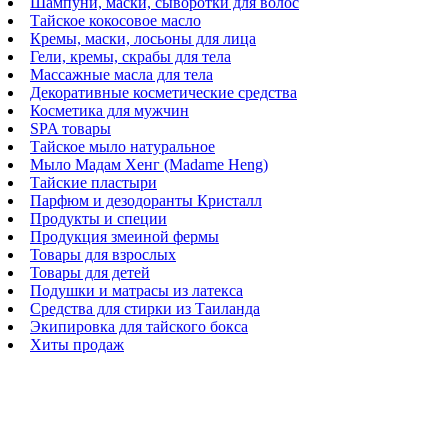
Шампуни, маски, сыворотки для волос
Тайское кокосовое масло
Кремы, маски, лосьоны для лица
Гели, кремы, скрабы для тела
Массажные масла для тела
Декоративные косметические средства
Косметика для мужчин
SPA товары
Тайское мыло натуральное
Мыло Мадам Хенг (Madame Heng)
Тайские пластыри
Парфюм и дезодоранты Кристалл
Продукты и специи
Продукция змеиной фермы
Товары для взрослых
Товары для детей
Подушки и матрасы из латекса
Средства для стирки из Таиланда
Экипировка для тайского бокса
Хиты продаж