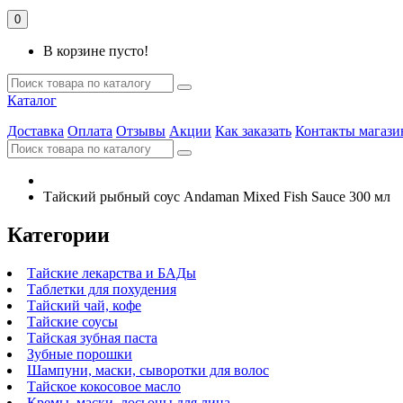
0
В корзине пусто!
Каталог
Доставка
Оплата
Отзывы
Акции
Как заказать
Контакты магази
Тайский рыбный соус Andaman Mixed Fish Sauce 300 мл
Категории
Тайские лекарства и БАДы
Таблетки для похудения
Тайский чай, кофе
Тайские соусы
Тайская зубная паста
Зубные порошки
Шампуни, маски, сыворотки для волос
Тайское кокосовое масло
Кремы, маски, лосьоны для лица