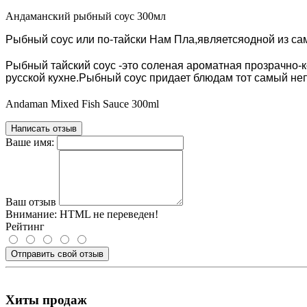
Андаманский рыбный соус 300мл
Рыбный соус или по-тайски Нам Пла,являетсяодной из са
Рыбный тайский соус -это соленая ароматная прозрачно-ко
русской кухне.Рыбный соус придает блюдам тот самый не
Andaman Mixed Fish Sauce 300ml
Написать отзыв
Ваше имя:
Ваш отзыв
Внимание:
HTML не переведен!
Рейтинг
Отправить свой отзыв
Хиты продаж