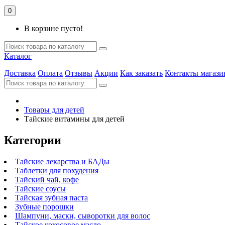
0
В корзине пусто!
Каталог
Доставка
Оплата
Отзывы
Акции
Как заказать
Контакты магази
Товары для детей
Тайские витамины для детей
Категории
Тайские лекарства и БАДы
Таблетки для похудения
Тайский чай, кофе
Тайские соусы
Тайская зубная паста
Зубные порошки
Шампуни, маски, сыворотки для волос
Тайское кокосовое масло