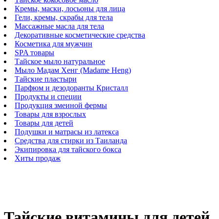
Кремы, маски, лосьоны для лица
Гели, кремы, скрабы для тела
Массажные масла для тела
Декоративные косметические средства
Косметика для мужчин
SPA товары
Тайское мыло натуральное
Мыло Мадам Хенг (Madame Heng)
Тайские пластыри
Парфюм и дезодоранты Кристалл
Продукты и специи
Продукция змеиной фермы
Товары для взрослых
Товары для детей
Подушки и матрасы из латекса
Средства для стирки из Таиланда
Экипировка для тайского бокса
Хиты продаж
Тайские витамины для детей