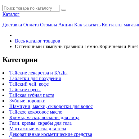
Каталог
Доставка
Оплата
Отзывы
Акции
Как заказать
Контакты магази
Весь каталог товаров
Оттеночный шампунь травяной Темно-Коричневый Puret 
Категории
Тайские лекарства и БАДы
Таблетки для похудения
Тайский чай, кофе
Тайские соусы
Тайская зубная паста
Зубные порошки
Шампуни, маски, сыворотки для волос
Тайское кокосовое масло
Кремы, маски, лосьоны для лица
Гели, кремы, скрабы для тела
Массажные масла для тела
Декоративные косметические средства