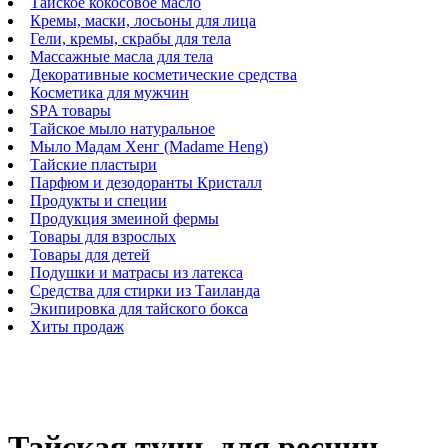
Тайское кокосовое масло
Кремы, маски, лосьоны для лица
Гели, кремы, скрабы для тела
Массажные масла для тела
Декоративные косметические средства
Косметика для мужчин
SPA товары
Тайское мыло натуральное
Мыло Мадам Хенг (Madame Heng)
Тайские пластыри
Парфюм и дезодоранты Кристалл
Продукты и специи
Продукция змеиной фермы
Товары для взрослых
Товары для детей
Подушки и матрасы из латекса
Средства для стирки из Таиланда
Экипировка для тайского бокса
Хиты продаж
Тайская тушь для ресниц