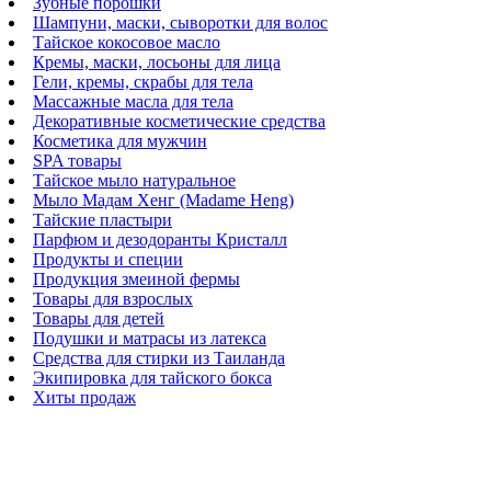
Зубные порошки
Шампуни, маски, сыворотки для волос
Тайское кокосовое масло
Кремы, маски, лосьоны для лица
Гели, кремы, скрабы для тела
Массажные масла для тела
Декоративные косметические средства
Косметика для мужчин
SPA товары
Тайское мыло натуральное
Мыло Мадам Хенг (Madame Heng)
Тайские пластыри
Парфюм и дезодоранты Кристалл
Продукты и специи
Продукция змеиной фермы
Товары для взрослых
Товары для детей
Подушки и матрасы из латекса
Средства для стирки из Таиланда
Экипировка для тайского бокса
Хиты продаж