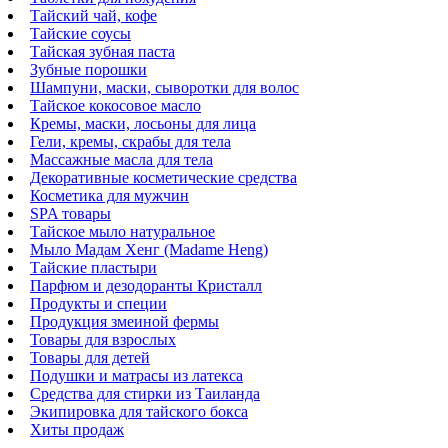
Тайский чай, кофе
Тайские соусы
Тайская зубная паста
Зубные порошки
Шампуни, маски, сыворотки для волос
Тайское кокосовое масло
Кремы, маски, лосьоны для лица
Гели, кремы, скрабы для тела
Массажные масла для тела
Декоративные косметические средства
Косметика для мужчин
SPA товары
Тайское мыло натуральное
Мыло Мадам Хенг (Madame Heng)
Тайские пластыри
Парфюм и дезодоранты Кристалл
Продукты и специи
Продукция змеиной фермы
Товары для взрослых
Товары для детей
Подушки и матрасы из латекса
Средства для стирки из Таиланда
Экипировка для тайского бокса
Хиты продаж