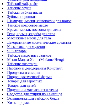
Тайский чай, кофе
Тайские соусы
Тайская зубная паста
Зубные порошки
Шампуни, маски, сыворотки для волос
Тайское кокосовое масло
Кремы, маски, лосьоны для лица
Гели, кремы, скрабы для тела
Массажные масла для тела
Декоративные косметические средства
Косметика для мужчин
SPA товары
Тайское мыло натуральное
Мыло Мадам Хенг (Madame Heng)
Тайские пластыри
Парфюм и дезодоранты Кристалл
Продукты и специи
Продукция змеиной фермы
Товары для взрослых
Товары для детей
Подушки и матрасы из латекса
Средства для стирки из Таиланда
Экипировка для тайского бокса
Хиты продаж