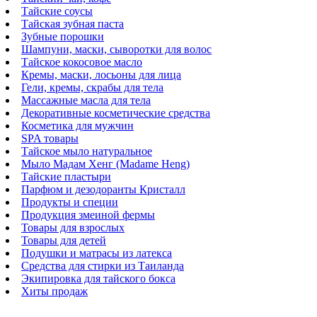
Тайские соусы
Тайская зубная паста
Зубные порошки
Шампуни, маски, сыворотки для волос
Тайское кокосовое масло
Кремы, маски, лосьоны для лица
Гели, кремы, скрабы для тела
Массажные масла для тела
Декоративные косметические средства
Косметика для мужчин
SPA товары
Тайское мыло натуральное
Мыло Мадам Хенг (Madame Heng)
Тайские пластыри
Парфюм и дезодоранты Кристалл
Продукты и специи
Продукция змеиной фермы
Товары для взрослых
Товары для детей
Подушки и матрасы из латекса
Средства для стирки из Таиланда
Экипировка для тайского бокса
Хиты продаж