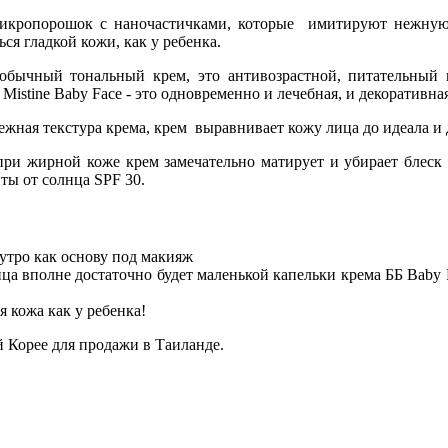
икропорошок с наночастичками, которые имитируют нежную 
я гладкой кожи, как у ребенка.
обычный тональный крем, это антивозрастной, питательны
istine Baby Face - это одновременно и лечебная, и декоративна
ежная текстура крема, крем выравнивает кожу лица до идеала и 
при жирной коже крем замечательно матирует и убирает блеск 
ты от солнца SPF 30.
утро как основу под макияж
ца вполне достаточно будет маленькой капельки крема ББ Baby 
я кожа как у ребенка!
 Корее для продажи в Таиланде.