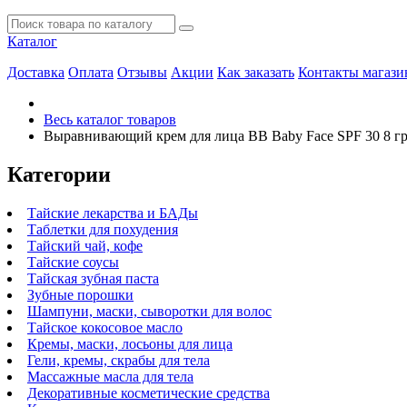
Каталог
Доставка
Оплата
Отзывы
Акции
Как заказать
Контакты магази
Весь каталог товаров
Выравнивающий крем для лица BB Baby Face SPF 30 8 г
Категории
Тайские лекарства и БАДы
Таблетки для похудения
Тайский чай, кофе
Тайские соусы
Тайская зубная паста
Зубные порошки
Шампуни, маски, сыворотки для волос
Тайское кокосовое масло
Кремы, маски, лосьоны для лица
Гели, кремы, скрабы для тела
Массажные масла для тела
Декоративные косметические средства