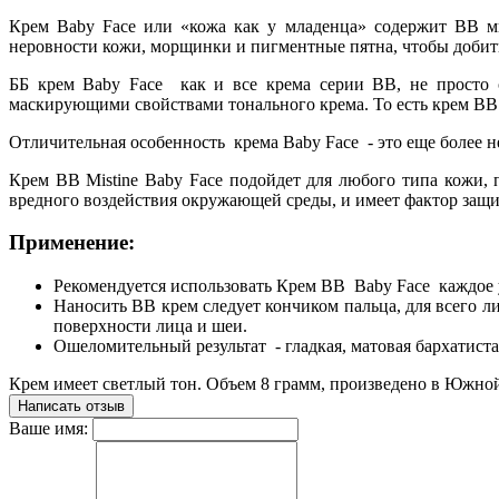
Крем Baby Face или «кожа как у младенца» содержит BB м
неровности кожи, морщинки и пигментные пятна, чтобы добитьс
ББ крем Baby Face как и все крема серии BB, не просто 
маскирующими свойствами тонального крема. То есть крем BB M
Отличительная особенность крема Baby Face - это еще более н
Крем BB Mistine Baby Face подойдет для любого типа кожи, 
вредного воздействия окружающей среды, и имеет фактор защи
Применение:
Рекомендуется использовать Крем BB Baby Face каждое 
Наносить BB крем следует кончиком пальца, для всего ли
поверхности лица и шеи.
Ошеломительный результат - гладкая, матовая бархатиста
Крем имеет светлый тон. Объем 8 грамм, произведено в Южной
Написать отзыв
Ваше имя: