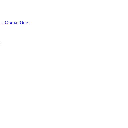
на
Статьи
Опт
р