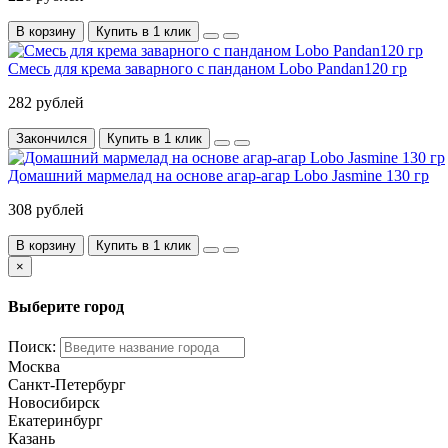
В корзину
Купить в 1 клик
Смесь для крема заварного с панданом Lobo Pandan120 гр
282 рублей
Закончился
Купить в 1 клик
Домашний мармелад на основе агар-агар Lobo Jasmine 130 гр
308 рублей
В корзину
Купить в 1 клик
×
Выберите город
Поиск:
Москва
Санкт-Петербург
Новосибирск
Екатеринбург
Казань