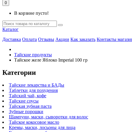
0
В корзине пусто!
Каталог
Доставка
Оплата
Отзывы
Акции
Как заказать
Контакты магази
Тайские продукты
Тайское желе Яблоко Imperial 100 гр
Категории
Тайские лекарства и БАДы
Таблетки для похудения
Тайский чай, кофе
Тайские соусы
Тайская зубная паста
Зубные порошки
Шампуни, маски, сыворотки для волос
Тайское кокосовое масло
Кремы, маски, лосьоны для лица