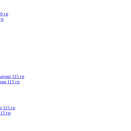
гр
our 115 гр
115 гр