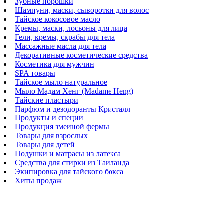
Зубные порошки
Шампуни, маски, сыворотки для волос
Тайское кокосовое масло
Кремы, маски, лосьоны для лица
Гели, кремы, скрабы для тела
Массажные масла для тела
Декоративные косметические средства
Косметика для мужчин
SPA товары
Тайское мыло натуральное
Мыло Мадам Хенг (Madame Heng)
Тайские пластыри
Парфюм и дезодоранты Кристалл
Продукты и специи
Продукция змеиной фермы
Товары для взрослых
Товары для детей
Подушки и матрасы из латекса
Средства для стирки из Таиланда
Экипировка для тайского бокса
Хиты продаж