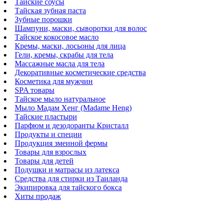
Тайские соусы
Тайская зубная паста
Зубные порошки
Шампуни, маски, сыворотки для волос
Тайское кокосовое масло
Кремы, маски, лосьоны для лица
Гели, кремы, скрабы для тела
Массажные масла для тела
Декоративные косметические средства
Косметика для мужчин
SPA товары
Тайское мыло натуральное
Мыло Мадам Хенг (Madame Heng)
Тайские пластыри
Парфюм и дезодоранты Кристалл
Продукты и специи
Продукция змеиной фермы
Товары для взрослых
Товары для детей
Подушки и матрасы из латекса
Средства для стирки из Таиланда
Экипировка для тайского бокса
Хиты продаж