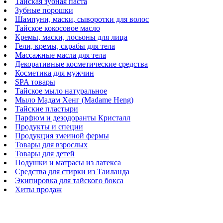
Тайская зубная паста
Зубные порошки
Шампуни, маски, сыворотки для волос
Тайское кокосовое масло
Кремы, маски, лосьоны для лица
Гели, кремы, скрабы для тела
Массажные масла для тела
Декоративные косметические средства
Косметика для мужчин
SPA товары
Тайское мыло натуральное
Мыло Мадам Хенг (Madame Heng)
Тайские пластыри
Парфюм и дезодоранты Кристалл
Продукты и специи
Продукция змеиной фермы
Товары для взрослых
Товары для детей
Подушки и матрасы из латекса
Средства для стирки из Таиланда
Экипировка для тайского бокса
Хиты продаж