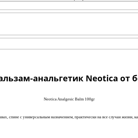
льзам-анальгетик Neotica от б
Neotica Analgesiс Balm 100gr
ах, спине с универсальным назначением, практически на все случаи жизни, как