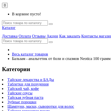
0
В корзине пусто!
Каталог
Доставка
Оплата
Отзывы
Акции
Как заказать
Контакты магази
Весь каталог товаров
Бальзам - анальгетик от боли и спазмов Neotica 100 грамм
Категории
Тайские лекарства и БАДы
Таблетки для похудения
Тайский чай, кофе
Тайские соусы
Тайская зубная паста
Зубные порошки
Шампуни, маски, сыворотки для волос
Тайское кокосовое масло