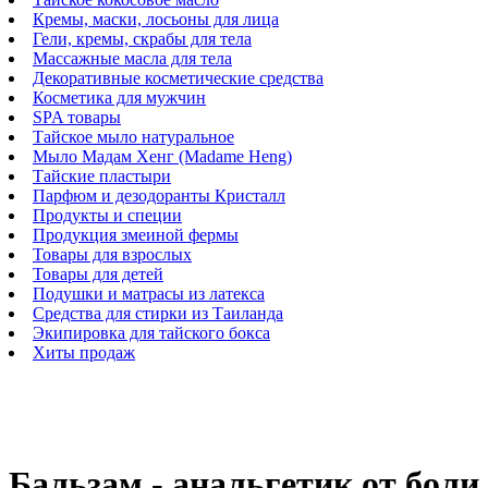
Кремы, маски, лосьоны для лица
Гели, кремы, скрабы для тела
Массажные масла для тела
Декоративные косметические средства
Косметика для мужчин
SPA товары
Тайское мыло натуральное
Мыло Мадам Хенг (Madame Heng)
Тайские пластыри
Парфюм и дезодоранты Кристалл
Продукты и специи
Продукция змеиной фермы
Товары для взрослых
Товары для детей
Подушки и матрасы из латекса
Средства для стирки из Таиланда
Экипировка для тайского бокса
Хиты продаж
Бальзам - анальгетик от боли 