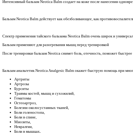
Интенсивный бальзам Neotica Balm создает на коже после нанесения однов
Бальзам Neotica Balm действует как обезболивающее, как противовоспалите
Спектр применения тайского бальзама Neotica Balm очень широк и универсал
Бальзам применяют для разогревания мышц перед тренировкой
После тренировки бальзам Neotica снимет боль, отечность, поможет быстрее
Бальзам анальгетик Neotica Analgesiс Balm окажет быструю помощь при мног
Артриты
Артрозы
Бурситы
Травмы костей, мышц и сухожилий,
Гематомы
Остеоартроз,
Болезни околосуставных тканей,
Боли голеностопа,
Боли в спине,
Миозиты,
Невралгии,
Боли в мышцах,