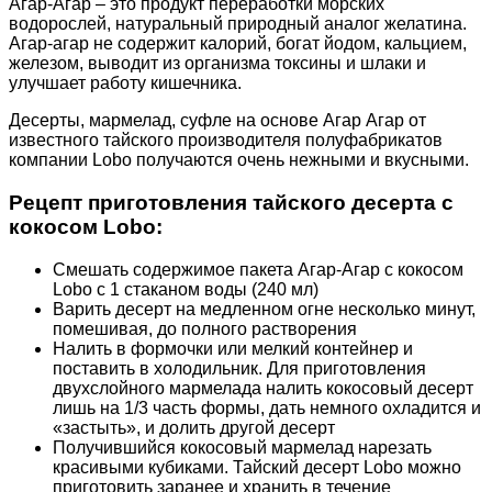
Агар-Агар – это продукт переработки морских
водорослей, натуральный природный аналог желатина.
Агар-агар не содержит калорий, богат йодом, кальцием,
железом, выводит из организма токсины и шлаки и
улучшает работу кишечника.
Десерты, мармелад, суфле на основе Агар Агар от
известного тайского производителя полуфабрикатов
компании Lobo получаются очень нежными и вкусными.
Рецепт приготовления тайского десерта с
кокосом Lobo:
Смешать содержимое пакета Агар-Агар с кокосом
Lobo с 1 стаканом воды (240 мл)
Варить десерт на медленном огне несколько минут,
помешивая, до полного растворения
Налить в формочки или мелкий контейнер и
поставить в холодильник. Для приготовления
двухслойного мармелада налить кокосовый десерт
лишь на 1/3 часть формы, дать немного охладится и
«застыть», и долить другой десерт
Получившийся кокосовый мармелад нарезать
красивыми кубиками. Тайский десерт Lobo можно
приготовить заранее и хранить в течение