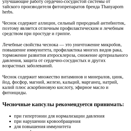
улучшающие работу сердечно-сосудистой системы от
тайского производителя фитопрепаратов бренда Thanyaporn
herbs.
Чеснок содержит аллицин, сильный природный антибиотик,
поэтому является отличным профилактическим и лечебным
средством при простуде и гриппе.
Лечебные свойства чеснока — это уничтожение микробов,
повышение иммунитета, профилактика многих видов рака,
торможение развития атеросклероза, снижение артериального
давления, защита от сердечно-сосудистых и других
возрастных заболеваний.
Чеснок содержит множество витаминов и минералов, цинк,
йод, фосфор, магний, железо, кальций, марганец, натрий,
калий плюс аскорбиновую кислоту, эфирное масло и
фитонциды.
Чесночные капсулы рекомендуется принимать:
при гипертонии для нормализации давления
при нарушении кровoобращения
для повышения иммунитета