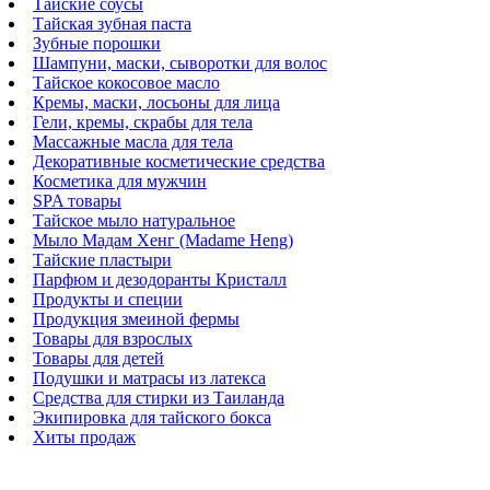
Тайские соусы
Тайская зубная паста
Зубные порошки
Шампуни, маски, сыворотки для волос
Тайское кокосовое масло
Кремы, маски, лосьоны для лица
Гели, кремы, скрабы для тела
Массажные масла для тела
Декоративные косметические средства
Косметика для мужчин
SPA товары
Тайское мыло натуральное
Мыло Мадам Хенг (Madame Heng)
Тайские пластыри
Парфюм и дезодоранты Кристалл
Продукты и специи
Продукция змеиной фермы
Товары для взрослых
Товары для детей
Подушки и матрасы из латекса
Средства для стирки из Таиланда
Экипировка для тайского бокса
Хиты продаж